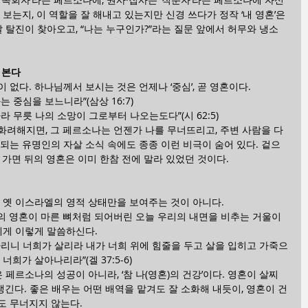
보는지, 이 역할을 잘 해내고 있는지만 신경 쓰다가 정작 ‘내 영혼’은 
날 탈진이 찾아오고, “나는 누구인가?”라는 질문 앞에서 허무와 냉소
 본다
없다. 하나님께서 보시는 것은 언제나 ‘중심’, 곧 영혼이다.
 중심을 보느니라”(삼상 16:7)
 무릇 나의 소망이 그로부터 나오는도다”(시 62:5)
화려해지면, 그 페르소나는 언젠가 나를 무너뜨리고, 주변 사람을 다
되는 유명인의 자살 소식 속에도 종종 이런 비극이 숨어 있다. 겉으
 가면 뒤의 영혼은 이미 한참 전에 말라 있었던 것이다.
 옛 이스라엘의 영적 상태만을 보여주는 것이 아니다.
의 영혼이 마른 뼈처럼 되어버린 오늘 우리의 내면을 비추는 거울이
에게 이렇게 말씀하신다.
리니 너희가 살리라 내가 너희 위에 힘줄을 두고 살을 입히고 가죽으
희가 살아나리라”(겔 37:5-6)
 페르소나의 성공이 아니라, ‘참 나(영혼)의 건강’이다. 영혼이 살찌
생긴다. 좋은 배우는 어떤 배역을 맡겨도 잘 소화해 내듯이, 영혼이 건
도 무너지지 않는다.