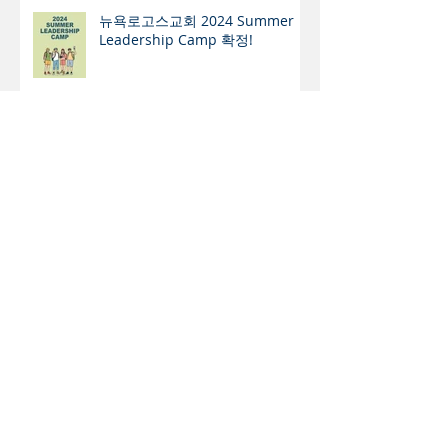
뉴욕로고스교회 2024 Summer
Leadership Camp 확정!
행복의 본령 (本領)
음료 광고 ‘Pride Sprite’ 의 실상은
과연 ? - 광고 통해 민낯 드러낸
Sprite 의 동성애 지지
뉴욕교협 부회장에 문석호 목사 압
도적 지지로 당선