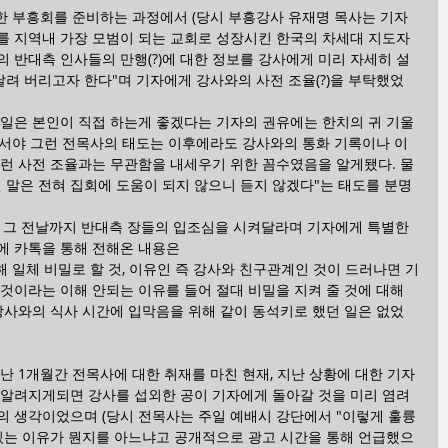
한 부흥회를 준비하는 과정에서 (당시 부흥강사 유재명 목사는 기자
를 지역내 가장 모범이 되는 교회로 성장시킨 한국의 차세대 지도자 
 반대측 인사들의 만행(?)에 대한 정보를 강사에게 미리 자세히 설
날려 버리고자 한다"며 기자에게 강사와의 사전 조율(?)을 부탁했었
 일은 본인이 직접 하는게 좋겠다는 기자의 권유에는 한치의 귀 기울
 나서야 그런 전목사의 태도는 이후에라도 강사와의 통화 기록이나 이
그런 사전 조율과는 무관함을 내세우기 위한 꼼수였음을 알게됐다. 물
 말은 전혀 집회에 도움이 되지 않으니 듣지 않겠다"는 태도를 분명
, 그 전날까지 반대측 장들의 입조심을 시켜달라며 기자에게 특별한 
에 카톡을 통해 전해온 내용은
해 일체 비밀로 할 것, 이유인 즉 강사와 친구관계인 것이 드러나면 기
것이라는 이해 안되는 이유를 들어 절대 비밀을 지켜 줄 것에 대해 
강사와의 식사 시간에 입막음을 위해 같이 동석키로 했던 일은 없었
난 1개월간 전목사에 대한 취재를 마친 현재, 지난 상황에 대한 기자
 알려지게되면 강사를 섭외한 공이 기자에게 돌아갈 것을 미리 염려
의 생각이었으며 (당시 전목사는 주일 예배시 강단에서 "이렇게 훌륭
 있는 이유가 뭔지를 아느냐고 공개적으로 광고 시간을 통해 언급했으