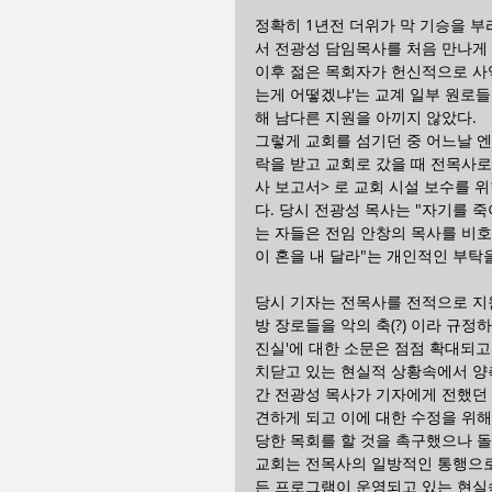
정확히 1년전 더위가 막 기승을 
서 전광성 담임목사를 처음 만나게
이후 젊은 목회자가 헌신적으로 사
는게 어떻겠냐'는 교계 일부 원로
해 남다른 지원을 아끼지 않았다. 
그렇게 교회를 섬기던 중 어느날 엔
락을 받고 교회로 갔을 때 전목사로
사 보고서> 로 교회 시설 보수를 
다. 당시 전광성 목사는 "자기를 
는 자들은 전임 안창의 목사를 비
이 혼을 내 달라"는 개인적인 부탁
당시 기자는 전목사를 전적으로 지원
방 장로들을 악의 축(?) 이라 규정
진실'에 대한 소문은 점점 확대되
치닫고 있는 현실적 상황속에서 양
간 전광성 목사가 기자에게 전했던
견하게 되고 이에 대한 수정을 위해
당한 목회를 할 것을 촉구했으나 돌
교회는 전목사의 일방적인 통행으로
든 프로그램이 운영되고 있는 현실