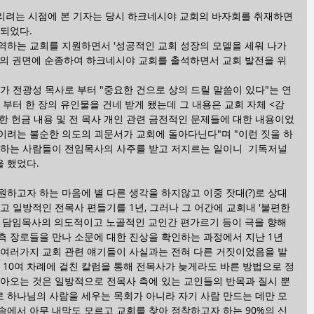
부리려는 시점에 본 기자는 당시 하크네시야 교회의 바자회를 취재하면
 되었다.
역하는 교회를 지원하면서 '성공적인 교회 성장의 모델을 세워 나가
들의 권면에 순종하여 하크네시야 교회를 출석하면서 교회 발전을 위
가 전광성 목사로 부터 "중요한 건으로 상의 드릴 말씀이 있다"는 연
 부터 한 장의 유인물을 건네 받게 됐는데 그 내용은 교회 자체 <감
위한 헌금 내용 및 전 목사 개인 관련 금전적인 문제들에 대한 내용이었
죽이려는 불순한 의도의 괴문서가 교회에 돌아다닌다"며 "이런 짓을 하
호하는 사람들이 전임목사의 사주를 받고 저지르는 일이니  기독저널
을 했었다.
하고자 하는 마음에 별 다른 생각을 하지않고 이중 잣대(?)로 상대
하고 일방적인 전목사 편들기를 1년, 그러나 그 어간에 교회내 '불편한 
고 담임목사의 의도적이고 노골적인 교인간 편가르기 등이 극을 향해 
측 장로들을 만나 소문에 대한 진상을 확인하는 과정에서 지난 1년
 여러가지 교회 관련 얘기들이 사실과는 전혀 다른 거짓이었음을 발
 10여 차례에 걸친 칼럼을 통해 전목사가 늦게라도 바른 방법으로 정
아오는 것은 일방적으로 전목사 측에 있는 교인들의 반목과 질시 뿐 
 하나님의 사람을 세우는 목회가 아니라 자기 사람 만드는 데만 모
속에서 아무 내막도 모르고 교회를 찾아 정착하고자 하는 90%의 신