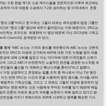
dom (ADF)는 수정 헌법 제1조 소송 케이스들을 전문적으로 다루며 최근에는 
치원을 대표하여 미국 대법원 소송에서 7-2로 승리하는 등 미국내에서  존중
 “증오그룹”이라고 한 이유는 그들이 따르는 좌익성향의 법정 그룹인 
ter (SPLC)의 “증오그룹” 명단에 ADF가 들어있다는 이유 때문이다. SPLC는 
인찍는 조직으로  유명한데 이 명단 때문에 지난 2012년에 기독교 
rch Council도 공격받은 바 있다.
 발표를 통해 “ABC 뉴스는 기자의 윤리를 위반했으며 ABC 뉴스는 근본적
직인 SPLC의 자료에 근거하여 ADF에 대한 거짓 누명을 덮어 씌움
전문성에 대해 신뢰를 잃었고 이는 미디어에 대한 미국인들의 신뢰가 
으며 그리고 ABC가 비전문적인 노골적인 편견을 공정한 뉴스처럼 보
미국인들의 불신을 더 격화하고 확신시켜줄 뿐이다”라고 말했다.
에서 가장 성공적이고 존경받는 법률 조직 중 하나로서 지난 7년 동안 
이긴 반면 SPLC는 시간과 돈을 사용하여 참전 용사들, 수녀들, 테러
 복음주의 기독교인들, 그리고 그 외에도 그들의 이념에 동의하지 않
밝히는 한편 ADF는 모든 사람에게 주어진 자유를 믿기 때문에 매일 
람의 언론의 자유와 종교적 자유를 보존하기 위해 일하고 있다고 밝
 건전성을 지키기 위해서라도 ADF에 사과하고 명예를 훼손한 기사