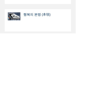
행복의 본령 (本領)
음료 광고 ‘Pride Sprite’ 의 실상은
과연 ? - 광고 통해 민낯 드러낸
Sprite 의 동성애 지지
뉴욕교협 부회장에 문석호 목사 압
도적 지지로 당선
산으로 부르시는 하나님