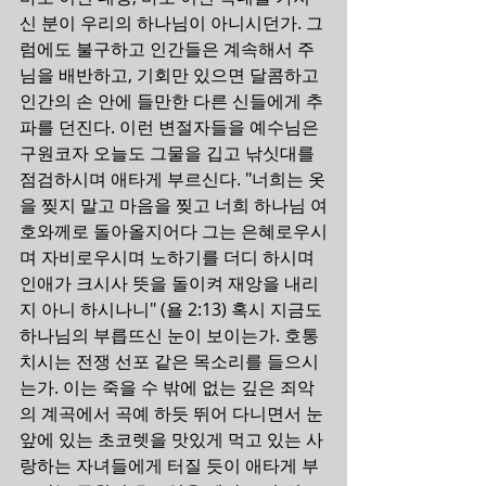
신 분이 우리의 하나님이 아니시던가. 그
럼에도 불구하고 인간들은 계속해서 주
님을 배반하고, 기회만 있으면 달콤하고 
인간의 손 안에 들만한 다른 신들에게 추
파를 던진다. 이런 변절자들을 예수님은 
구원코자 오늘도 그물을 깁고 낚싯대를 
점검하시며 애타게 부르신다. "너희는 옷
을 찢지 말고 마음을 찢고 너희 하나님 여
호와께로 돌아올지어다 그는 은혜로우시
며 자비로우시며 노하기를 더디 하시며 
인애가 크시사 뜻을 돌이켜 재앙을 내리
지 아니 하시나니" (욜 2:13) 혹시 지금도 
하나님의 부릅뜨신 눈이 보이는가. 호통 
치시는 전쟁 선포 같은 목소리를 들으시
는가. 이는 죽을 수 밖에 없는 깊은 죄악
의 계곡에서 곡예 하듯 뛰어 다니면서 눈 
앞에 있는 초코렛을 맛있게 먹고 있는 사
랑하는 자녀들에게 터질 듯이 애타게 부