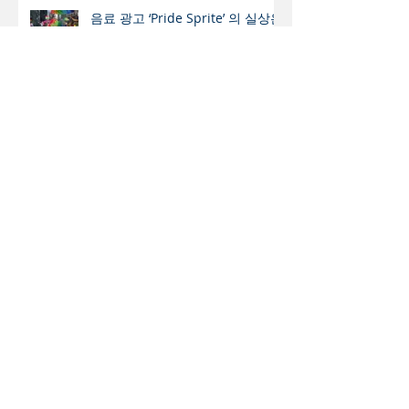
음료 광고 ‘Pride Sprite’ 의 실상은
과연 ? - 광고 통해 민낯 드러낸
Sprite 의 동성애 지지
뉴욕교협 부회장에 문석호 목사 압
도적 지지로 당선
산으로 부르시는 하나님
지난기사 보기
January 2026
(3)
3 posts
June 2024
(3)
3 posts