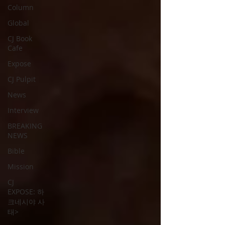
Column
Global
CJ Book
Cafe
Expose
CJ Pulpit
News
Interview
BREAKING
NEWS
Bible
Mission
CJ
EXPOSE: 하
크네시야 사
태>