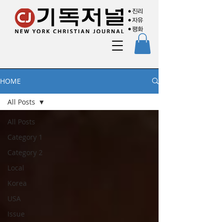
HOME
All Posts
All Posts
Category 1
Category 2
Local
Korea
USA
Issue