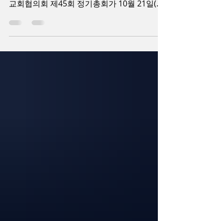
*총회 후 기념촬영. 신임회장 양민석 목사(가
운데 꽃을 든 이)를 선출했다 대뉴욕지구한인
교회협의회 제45회 정기총회가 10월 21일(월)
오전 10시에 플러싱 소재 뉴욕효신장로교회
(담임 문석호목사)에서 개최되었다. 총회에 앞
서 1부 예배는 부회장...