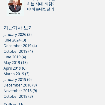
치는 시대, 되찾아
야 하는대림절의
의미
지난기사 보기
January 2026
(3)
3 posts
June 2024
(3)
3 posts
December 2019
(4)
4 posts
October 2019
(4)
4 posts
June 2019
(4)
4 posts
May 2019
(15)
15 posts
April 2019
(6)
6 posts
March 2019
(3)
3 posts
January 2019
(6)
6 posts
December 2018
(9)
9 posts
November 2018
(9)
9 posts
October 2018
(3)
3 posts
Follow Us