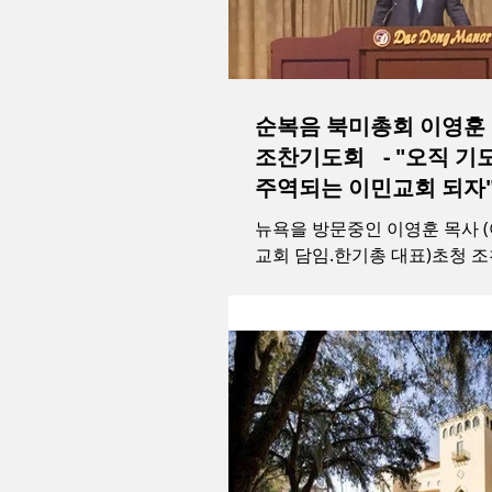
순복음 북미총회 이영훈
조찬기도회 - "오직 기도
주역되는 이민교회 되자
뉴욕을 방문중인 이영훈 목사 
교회 담임.한기총 대표)초청 
28일 오전 7시 뉴욕 플러싱 
그랜드 볼륨에서 열렸다. 순복음 세계선교회
북미총회와 뉴욕교회협의회 공
련된 이날 조찬기도회에는...