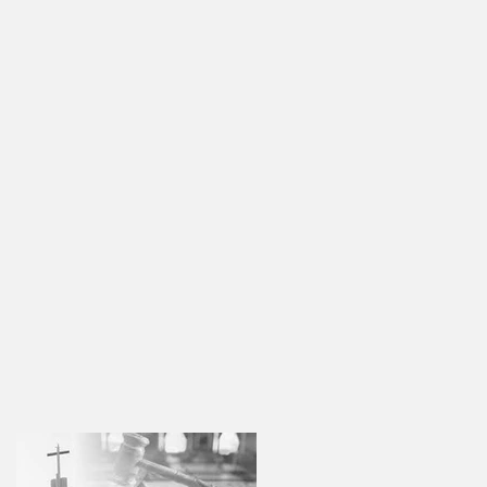
부
스
회