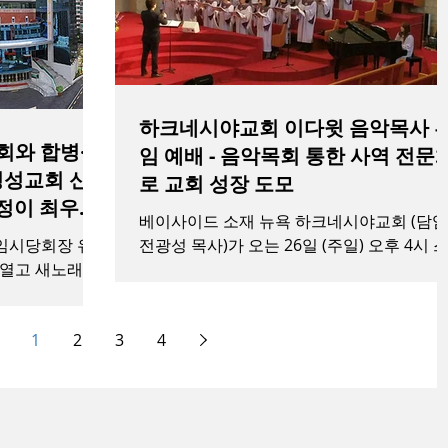
하크네시야교회 이다윗 음악목사 
회와 합병·김
임 예배 - 음악목회 통한 사역 전문화
로 교회 성장 도모
정이 최우
베이사이드 소재 뉴욕 하크네시야교회 (담임
임시당회장 유
전광성 목사)가 오는 26일 (주일) 오후 4시 
 열고 새노래명
프링필드 소재 본 교회에서 세계밀알 선교합
을 결의했다. 이
창단 지휘자겸 찬양 신학교 교수로 사역하는
예배를 드린 후
이다윗 목사를 음악목사로 임명하고 음악목
1
2
3
4
하여 ‘새노래명
사역의 출범을 기념하는...