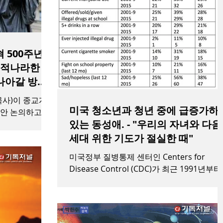
 500주년
 나아갈 방향
사)이 종교개
미국 청소년과 청년 중에 급증가하
동안 논의하고 연
있는 동성애. - "우리의 자녀와 다음
 발표하고 한국
 중
세대 위한 기도가 절실한 때"
 토론회와 의견
미국정부 질병통제 센터인 Centers for
Disease Control (CDC)가 최근 1991년부터
25년간 고등학생 성생활에 대한 연구 결과 
표에 의하면 지난 10여 년간 동성애인이라
주장하는 미국 청소년이 85% 급증가했고 아
직...