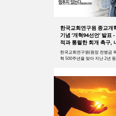
한국교회연구원 종교개혁
기념 ‘개혁94선언’ 발표 - 적나라한 지
적과 통렬한 회개 촉구,
담아내
한국교회연구원(원장 전병금 목
혁 500주년을 맞아 지난 2년 
구한 ‘한국교회개혁94선언’을
교회의 각성과 동참을 호소했다. 위원회를
심으로 마련된 94선언은 이후
수렴 과정을 거쳐...