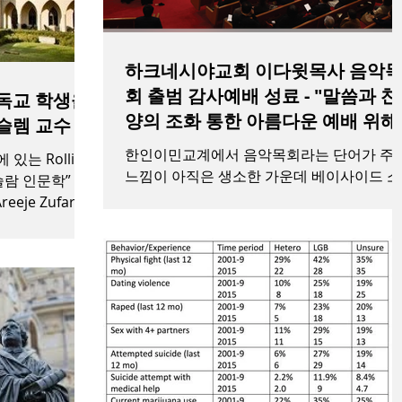
하크네시야교회 이다윗목사 음악
회 출범 감사예배 성료 - "말씀과 찬
독교 학생을
양의 조화 통한 아름다운 예배 위해
슬렘 교수
최선 다할 터"
한인이민교계에서 음악목회라는 단어가 주
 있는 Rollins
느낌이 아직은 생소한 가운데 베이사이드 소
이슬람 인문학” 클
재 하크네시야교회 (전광성목사)가 26일 오
je Zufari가
4시를 기해 월드밀알 선교합창단을 지휘하
그의 제자들은
이다윗 목사를 본 교회 초대 음악목사로 임
았다고...
하고 말씀과 찬양이 조화를...