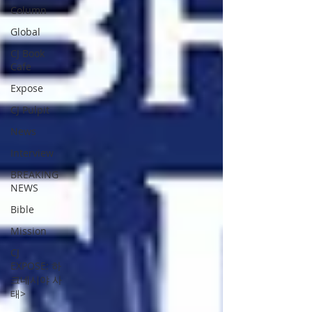
Column
Global
CJ Book
Cafe
Expose
CJ Pulpit
News
Interview
BREAKING
NEWS
Bible
Mission
CJ
EXPOSE: 하
크네시야 사
태>