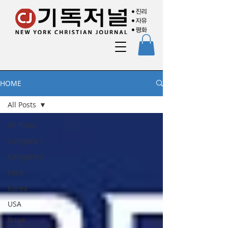
HOME
All Posts
All Posts
Category 1
Category 2
Local
Korea
USA
Issue